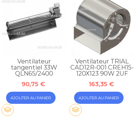
Ventilateur
Ventilateur TRIAL
tangentiel 33W
CAD12R-001 CREH15-
QLN65/2400
120X123 90W 2UF
90,75 €
163,35 €
AJOUTER AU PANIER
AJOUTER AU PANIER