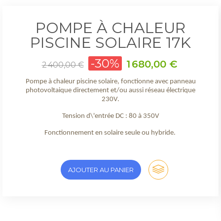
POMPE À CHALEUR
PISCINE SOLAIRE 17K
Prix
-30%
Prix
1 680,00 €
2 400,00 €
de
base
Pompe à chaleur piscine solaire, fonctionne avec panneau
photovoltaique directement et/ou aussi réseau électrique
230V.
Tension d\'entrée DC : 80 à 350V
Fonctionnement en solaire seule ou hybride.
AJOUTER AU PANIER