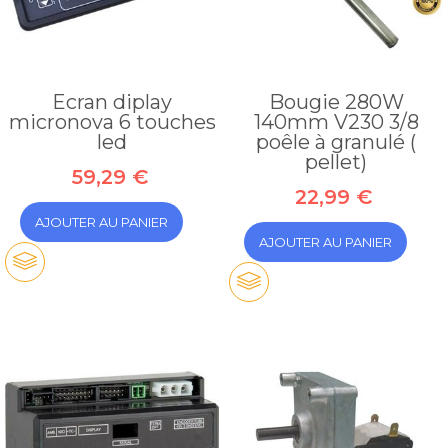
Ecran diplay
Bougie 280W
micronova 6 touches
140mm V230 3/8
led
poêle à granulé (
pellet)
59,29 €
22,99 €
AJOUTER AU PANIER
AJOUTER AU PANIER