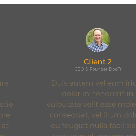
Client pense
Client 2
CEO & Founder DooTr
Duis autem vel eum iriure
dolor in hendrerit in
vulputate velit esse molestie
consequat, vel illum dolore
eu feugiat nulla facilisis at