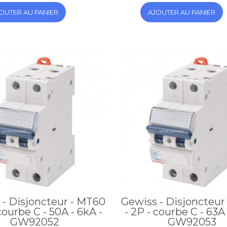
OUTER AU PANIER
AJOUTER AU PANIER
 - Disjoncteur - MT60
Gewiss - Disjoncteur
 courbe C - 50A - 6kA -
- 2P - courbe C - 63A 
GW92052
GW92053