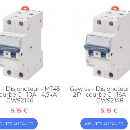
 - Disjoncteur - MT45
Gewiss - Disjoncteur
courbe C - 10A - 4,5kA -
- 2P - courbe C - 16A -
GW92146
GW92148
5,15 €
5,15 €
OUTER AU PANIER
AJOUTER AU PANIER