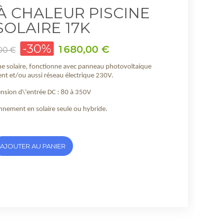
À CHALEUR PISCINE
SOLAIRE 17K
-30%
Prix
1 680,00 €
00 €
ne solaire, fonctionne avec panneau photovoltaique
nt et/ou aussi réseau électrique 230V.
nsion d\'entrée DC : 80 à 350V
nnement en solaire seule ou hybride.
AJOUTER AU PANIER