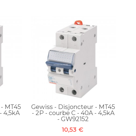
 - MT45
Gewiss - Disjoncteur - MT45
 - 4,5kA
- 2P - courbe C - 40A - 4,5kA
- GW92152
10,53 €