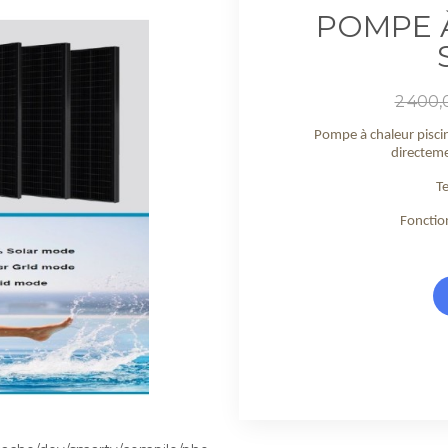
POMPE 
Prix
2 400,
de
base
Pompe à chaleur pisci
directeme
Te
Fonctio