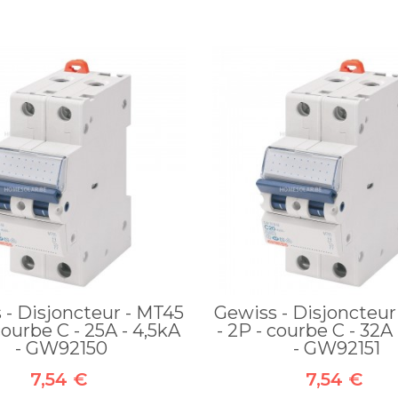
 - Disjoncteur - MT45
Gewiss - Disjoncteur
courbe C - 25A - 4,5kA
- 2P - courbe C - 32A
- GW92150
- GW92151
7,54 €
7,54 €