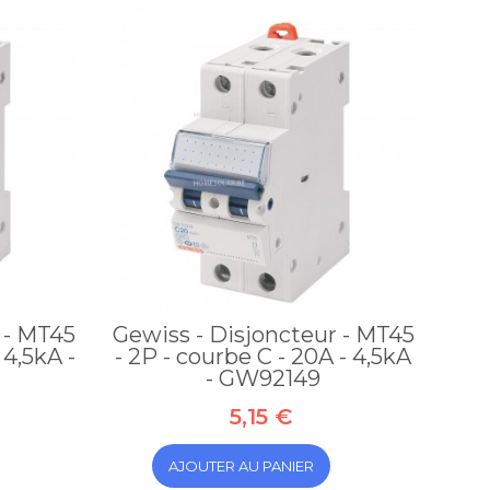
 - MT45
Gewiss - Disjoncteur - MT45
 4,5kA -
- 2P - courbe C - 20A - 4,5kA
- GW92149
5,15 €
AJOUTER AU PANIER