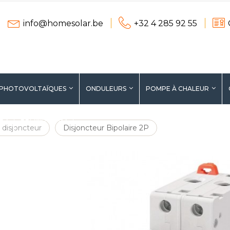
info@homesolar.be
+32 4 285 92 55
 PHOTOVOLTAÏQUES
ONDULEURS
POMPE À CHALEUR
ERS
PROMOTIONS
 disjoncteur
Disjoncteur Bipolaire 2P