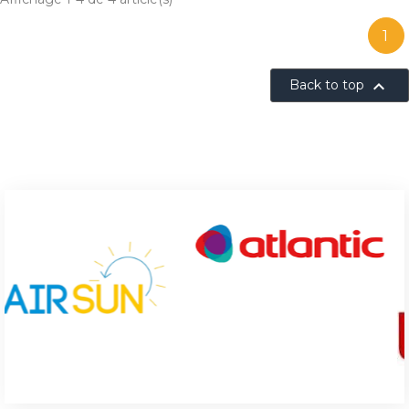
1

Back to top