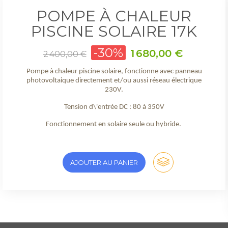
POMPE À CHALEUR
PISCINE SOLAIRE 17K
Prix
-30%
Prix
1 680,00 €
2 400,00 €
de
base
Pompe à chaleur piscine solaire, fonctionne avec panneau
photovoltaique directement et/ou aussi réseau électrique
230V.
Tension d\'entrée DC : 80 à 350V
Fonctionnement en solaire seule ou hybride.
AJOUTER AU PANIER