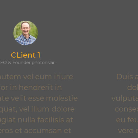
Client pense
Client 2
CEO & Founder DooTr
Duis autem vel eum iriure
dolor in hendrerit in
vulputate velit esse molestie
consequat, vel illum dolore
eu feugiat nulla facilisis at
vero eros et accumsan et