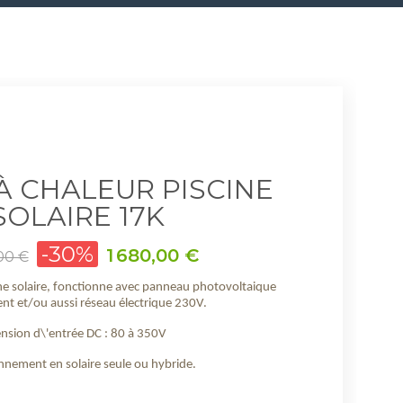
À CHALEUR PISCINE
SOLAIRE 17K
-30%
Prix
1 680,00 €
00 €
ne solaire, fonctionne avec panneau photovoltaique
nt et/ou aussi réseau électrique 230V.
nsion d\'entrée DC : 80 à 350V
nnement en solaire seule ou hybride.