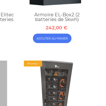
Elitec
Armoire EL-Box2 (2
teries
batteries de 5kwh)
242,00 €
AJOUTER AU PANIER
Promo !