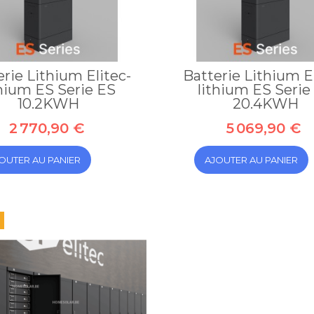
erie Lithium Elitec-
Batterie Lithium El
thium ES Serie ES
lithium ES Serie
10.2KWH
20.4KWH
2 770,90 €
5 069,90 €
OUTER AU PANIER
AJOUTER AU PANIER