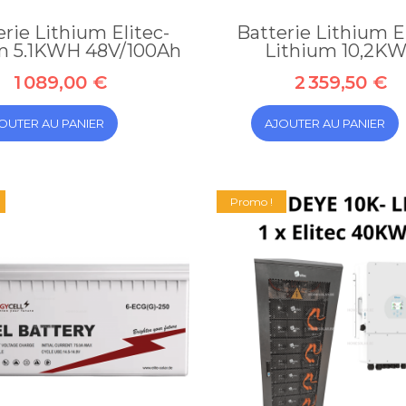
erie Lithium Elitec-
Batterie Lithium El
um 5.1KWH 48V/100Ah
Lithium 10,2K
1 089,00 €
2 359,50 €
OUTER AU PANIER
AJOUTER AU PANIER
Promo !