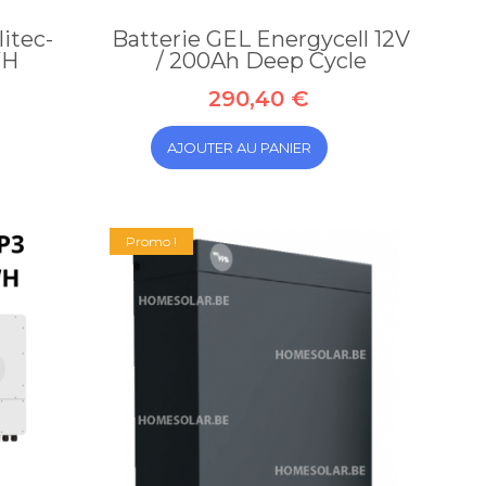
itec-
Batterie GEL Energycell 12V
WH
/ 200Ah Deep Cycle
290,40 €
AJOUTER AU PANIER
Promo !