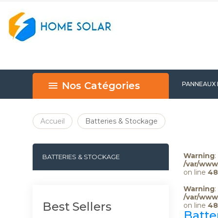
Nos Catégories
PANNEAUX
BEST SELL
Accueil
Batteries & Stockage
Warning
:
BATTERIES & STOCKAGE
/var/www
on line
48
Warning
:
/var/www
Best Sellers
on line
48
Batte