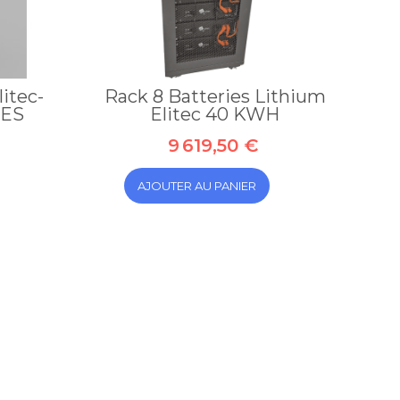
itec-
Rack 8 Batteries Lithium
 ES
Elitec 40 KWH
9 619,50 €
AJOUTER AU PANIER