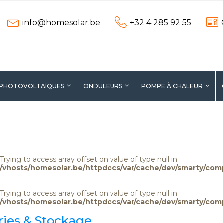
info@homesolar.be
+32 4 285 92 55
 PHOTOVOLTAÏQUES
ONDULEURS
POMPE À CHALEUR
ERS
PROMOTIONS
 Trying to access array offset on value of type null in
/vhosts/homesolar.be/httpdocs/var/cache/dev/smarty/com
 Trying to access array offset on value of type null in
/vhosts/homesolar.be/httpdocs/var/cache/dev/smarty/com
ries & Stockage