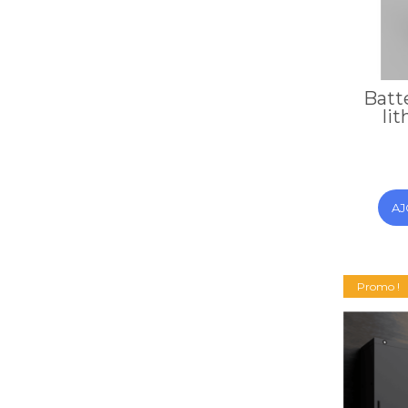
Batt
li
AJ
Promo !