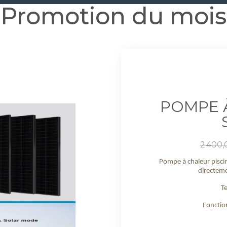
Promotion du mois
POMPE 
Prix
2 400,
de
base
Pompe à chaleur pisci
directeme
Te
Fonctio