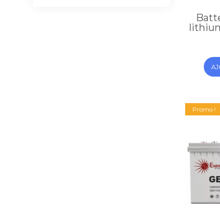
Batt
lithi
AJ
Promo !