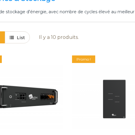
Collier de
54,45 €
jonction DIA.
de stockage d'énergie, avec nombre de cycles élevé au meilleur p
130mm
4,15 €
Il y a 10 produits.
List
Bougie
Element
280W
droit
140mm V230
1000mm
Promo !
3/8 ...
DIA. 100mm
22,99 €
26,83 €
Connecteur
double de
type MC4 - ...
14,52 €