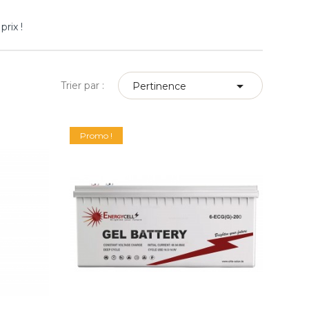
rix !

Trier par :
Pertinence
Promo !