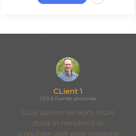
Client pense
CLient 1
CEO & Founder photonslar
Duis autem vel eum iriure
dolor in hendrerit in
vulputate velit esse molestie