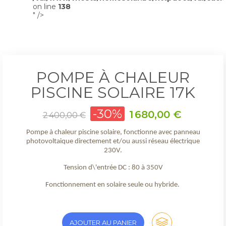
on line
138
" />
POMPE À CHALEUR
PISCINE SOLAIRE 17K
Prix
-30%
Prix
1 680,00 €
2 400,00 €
de
base
Pompe à chaleur piscine solaire, fonctionne avec panneau
photovoltaique directement et/ou aussi réseau électrique
230V.
Tension d\'entrée DC : 80 à 350V
Fonctionnement en solaire seule ou hybride.
AJOUTER AU PANIER