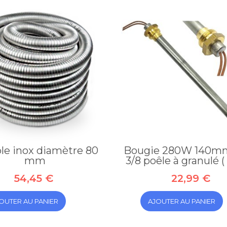
Collier de
54,45 €
jonction DIA.
130mm
4,15 €
ble inox diamètre 80
Bougie 280W 140m
Bougie
Element
mm
3/8 poêle à granulé ( 
280W
droit
140mm V230
1000mm
54,45 €
22,99 €
3/8 ...
DIA. 100mm
22,99 €
OUTER AU PANIER
AJOUTER AU PANIER
26,83 €