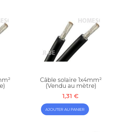
6mm²
Câble solaire 1x4mm²
e)
(Vendu au mètre)
1,31 €
AJOUTER AU PANIER