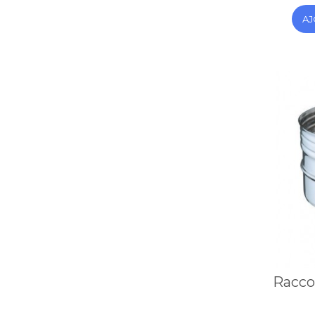
AJ
Raccor