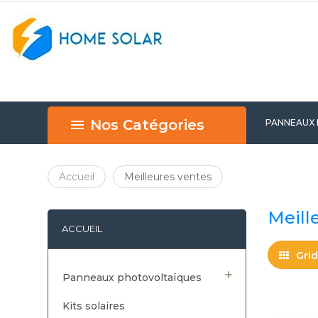
Nos Catégories
PANNEAUX
BEST SELL
Accueil
Meilleures ventes
Meill
ACCUEIL
Grid

Panneaux photovoltaïques
Kits solaires