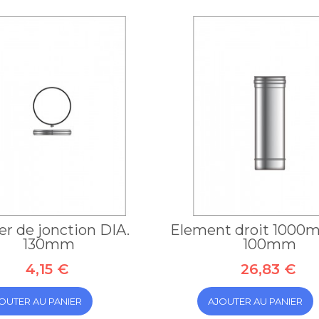
Connecteur
double de
type MC4 - ...
14,52 €
ier de jonction DIA.
Element droit 1000
130mm
100mm
4,15 €
26,83 €
OUTER AU PANIER
AJOUTER AU PANIER