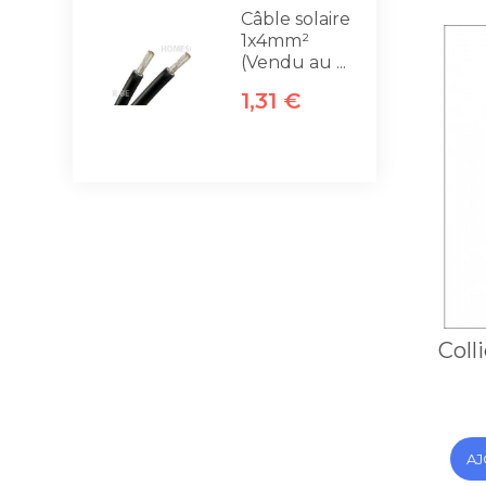
Câble solaire
1x4mm²
(Vendu au ...
1,31 €
Coll
AJ