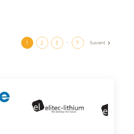
…

1
2
3
7
Suivant