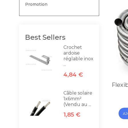
Promotion
Best Sellers
Crochet
ardoise
réglable inox
...
4,84 €
Flexi
Câble solaire
1x6mm²
(Vendu au ...
AJ
1,85 €