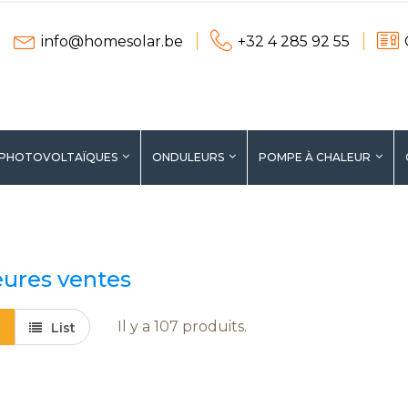
info@homesolar.be
+32 4 285 92 55
 PHOTOVOLTAÏQUES
ONDULEURS
POMPE À CHALEUR
ERS
PROMOTIONS
eures ventes
Il y a 107 produits.
List