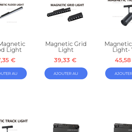
Magnetic
Magnetic Grid
Magnetic
od Light
Light
Light-
,35 €
39,33 €
45,58
OUTER AU
AJOUTER AU
AJOUTER
PANIER
PANIER
PANIE