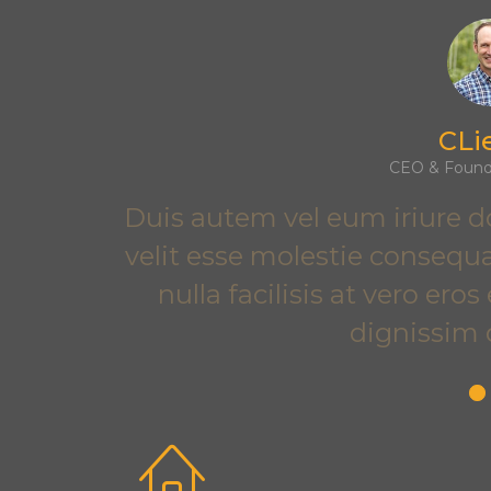
Cli
CEO & Fou
Duis autem vel eum iriure do
velit esse molestie consequa
nulla facilisis at vero er
dignissim 