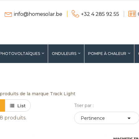
info@homesolar.be
+32 4 285 92 55
 PHOTOVOLTAÏQUES
ONDULEURS
POMPE À CHALEUR
ERS
PROMOTIONS
 produits de la marque Track Light
Trier par :
List

a 8 produits.
Pertinence