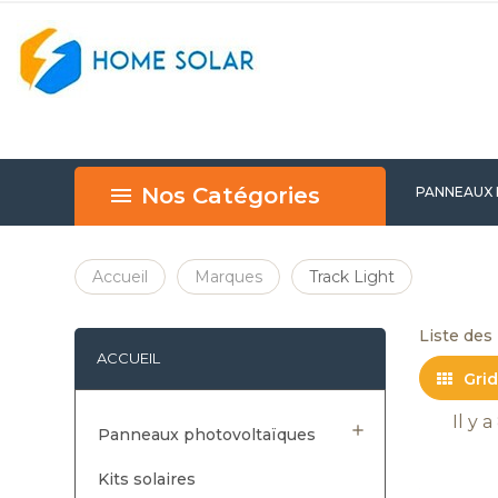
Nos Catégories
PANNEAUX
BEST SELL
Accueil
Marques
Track Light
Liste des
ACCUEIL
Grid
Il y 

Panneaux photovoltaïques
Kits solaires