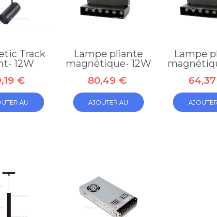
tic Track
Lampe pliante
Lampe pl
ht- 12W
magnétique- 12W
magnétiq
,19 €
80,49 €
64,37
Collier de
54,45 €
jonction DIA.
130mm
OUTER AU
AJOUTER AU
AJOUTER
4,15 €
PANIER
PANIER
PANIE
Bougie
Element
280W
droit
140mm V230
1000mm
3/8 ...
DIA. 100mm
22,99 €
26,83 €