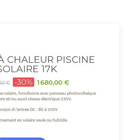
À CHALEUR PISCINE
SOLAIRE 17K
-30%
Prix
1 680,00 €
00 €
ne solaire, fonctionne avec panneau photovoltaique
nt et/ou aussi réseau électrique 230V.
nsion d\'entrée DC : 80 à 350V
nnement en solaire seule ou hybride.