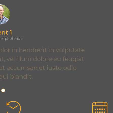
ent 2
nder DooTr
lor in hendrerit in vulputate
t, vel illum dolore eu feugiat
os et accumsan et iusto odio
qui blandit.