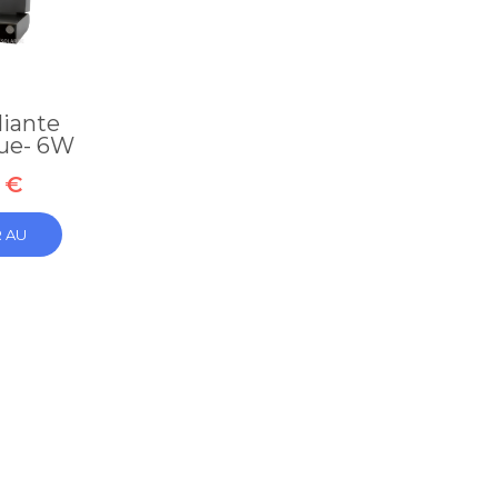
iante
ue- 6W
 €
 AU
R