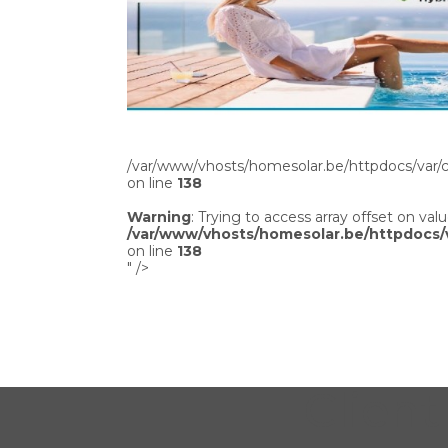
/var/www/vhosts/homesolar.be/httpdocs/var/c
on line
138
Warning
: Trying to access array offset on valu
/var/www/vhosts/homesolar.be/httpdocs/
on line
138
" />
Client