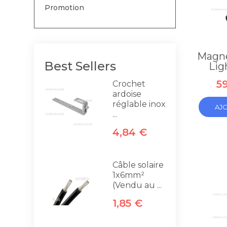
Promotion
Magne
Best Sellers
Lig
59
Crochet
ardoise
réglable inox
AJ
...
4,84 €
Câble solaire
1x6mm²
(Vendu au ...
1,85 €