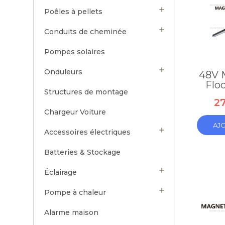

Poêles à pellets

Conduits de cheminée
Pompes solaires

Onduleurs
48V 
Flo
Structures de montage
27
Chargeur Voiture
AJ

Accessoires électriques
Batteries & Stockage

Éclairage

Pompe à chaleur
Alarme maison