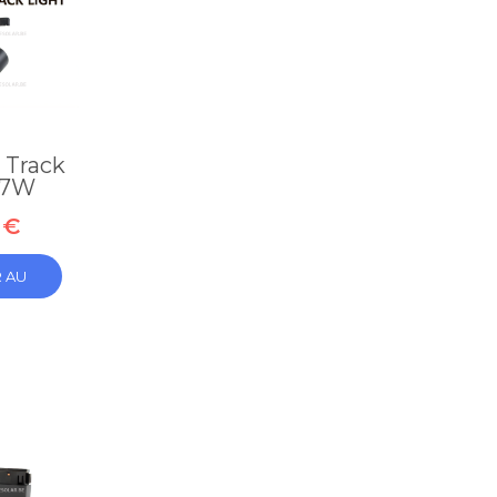
 Track
 7W
 €
 AU
R