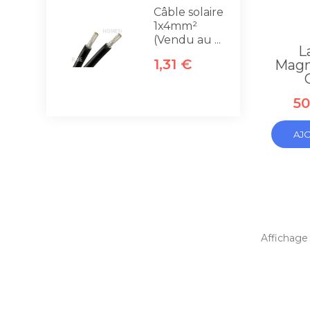
Câble solaire
1x4mm²
(Vendu au ...
L
1,31 €
Magn
50
AJ
Affichage 