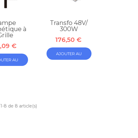
Connecteur
double de
type MC4 - ...
ampe
Transfo 48V/
14,52 €
étique à
300W
Grille
176,50 €
,09 €
AJOUTER AU
OUTER AU
PANIER
PANIER
1-8 de 8 article(s)