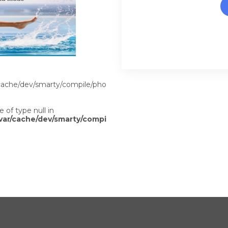
ache/dev/smarty/compile/photonslar/3f/ad/87/3fad877a066584d9e
e of type null in
var/cache/dev/smarty/compile/photonslar/3f/ad/87/3fad87
 pense