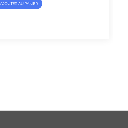
AJOUTER AU PANIER
c71d5f5f05fdf2290314453_2.file.productSpecial.tpl.cache.php
7a066584d9ec71d5f5f05fdf2290314453_2.file.productSpeci