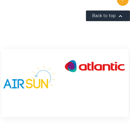
1

Back to top