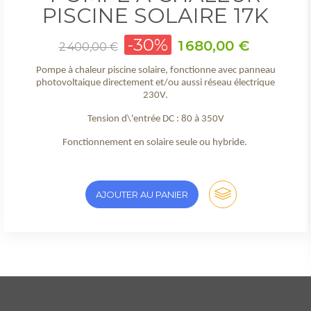
PISCINE SOLAIRE 17K
Prix
-30%
Prix
1 680,00 €
2 400,00 €
de
base
Pompe à chaleur piscine solaire, fonctionne avec panneau
photovoltaique directement et/ou aussi réseau électrique
230V.
Tension d\'entrée DC : 80 à 350V
Fonctionnement en solaire seule ou hybride.
AJOUTER AU PANIER
Client pense