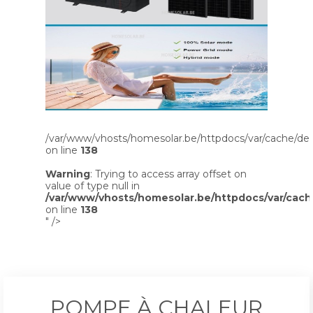
/var/www/vhosts/homesolar.be/httpdocs/var/cache/dev
on line
138
Warning
: Trying to access array offset on
value of type null in
/var/www/vhosts/homesolar.be/httpdocs/var/cach
on line
138
" />
POMPE À CHALEUR