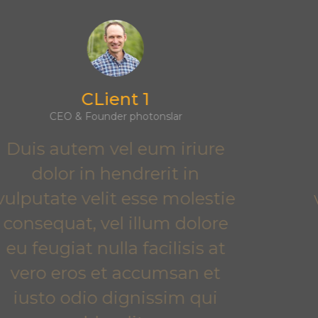
Client 2
CEO & Founder DooTr
Duis autem vel eum iriure
dolor in hendrerit in
vulputate velit esse molestie
consequat, vel illum dolore
eu feugiat nulla facilisis at
vero eros et accumsan et
iusto odio dignissim qui