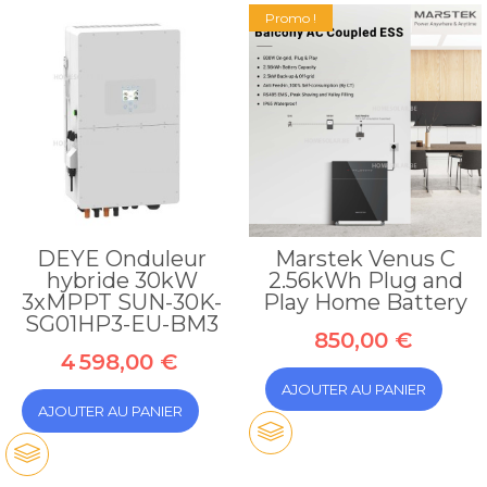
Promo !
DEYE Onduleur
Marstek Venus C
hybride 30kW
2.56kWh Plug and
3xMPPT SUN-30K-
Play Home Battery
SG01HP3-EU-BM3
850,00 €
4 598,00 €
AJOUTER AU PANIER
AJOUTER AU PANIER