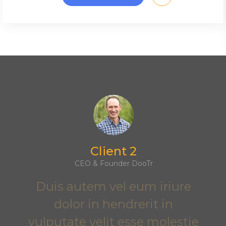
Client pense
Client 2
CEO & Founder DooTr
Duis autem vel eum iriure
dolor in hendrerit in
vulputate velit esse molestie