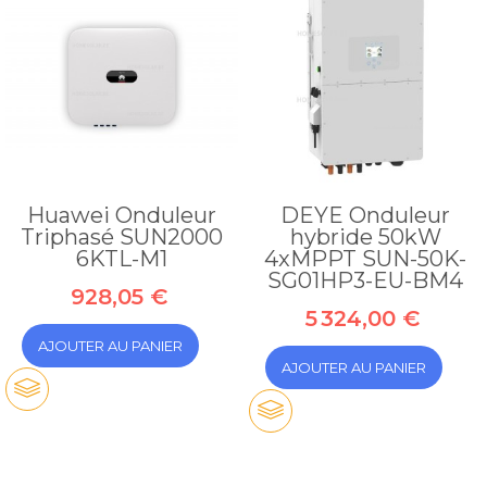
Huawei Onduleur
DEYE Onduleur
Triphasé SUN2000
hybride 50kW
6KTL-M1
4xMPPT SUN-50K-
SG01HP3-EU-BM4
928,05 €
5 324,00 €
AJOUTER AU PANIER
AJOUTER AU PANIER