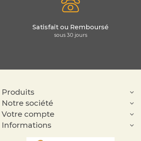
Satisfait ou Remboursé
sous 30 jours
Produits

Notre société

Votre compte

Informations
