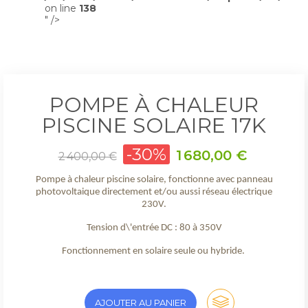
on line
138
" />
POMPE À CHALEUR
PISCINE SOLAIRE 17K
Prix
-30%
Prix
1 680,00 €
2 400,00 €
de
base
Pompe à chaleur piscine solaire, fonctionne avec panneau
photovoltaique directement et/ou aussi réseau électrique
230V.
Tension d\'entrée DC : 80 à 350V
Fonctionnement en solaire seule ou hybride.
AJOUTER AU PANIER