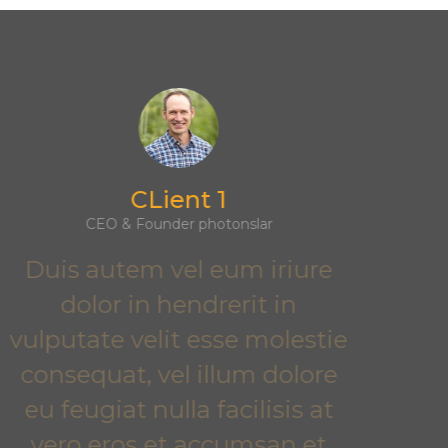
Client pense
Client 2
CEO & Founder DooTr
Duis autem vel eum iriure
dolor in hendrerit in
vulputate velit esse molestie
consequat, vel illum dolore
eu feugiat nulla facilisis at
vero eros et accumsan et