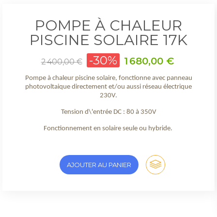
POMPE À CHALEUR
PISCINE SOLAIRE 17K
Prix
-30%
Prix
1 680,00 €
2 400,00 €
de
base
Pompe à chaleur piscine solaire, fonctionne avec panneau
photovoltaique directement et/ou aussi réseau électrique
230V.
Tension d\'entrée DC : 80 à 350V
Fonctionnement en solaire seule ou hybride.
AJOUTER AU PANIER