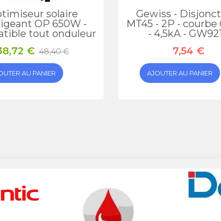
timiseur solaire
Gewiss - Disjonct
ligeant OP 650W -
MT45 - 2P - courbe 
tible tout onduleur
- 4,5kA - GW92
38,72 €
7,54 €
48,40 €
OUTER AU PANIER
AJOUTER AU PANIER