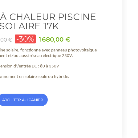
À CHALEUR PISCINE
SOLAIRE 17K
-30%
Prix
1 680,00 €
,00 €
ine solaire, fonctionne avec panneau photovoltaique
ent et/ou aussi réseau électrique 230V.
Tension d\'entrée DC : 80 à 350V
onnement en solaire seule ou hybride.
AJOUTER AU PANIER