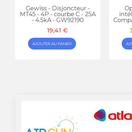
Gewiss - Disjoncteur -
Op
MT45 - 4P - courbe C - 25A
inté
- 4.5kA - GW92190
Compa
19,41 €
AJOUTER AU PANIER
AJ