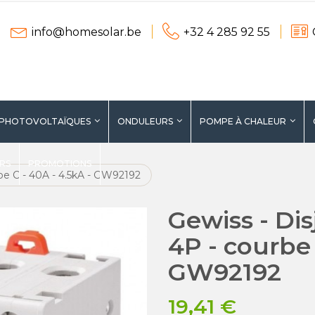
info@homesolar.be
+32 4 285 92 55
 PHOTOVOLTAÏQUES
ONDULEURS
POMPE À CHALEUR
ERS
PROMOTIONS
rbe C - 40A - 4.5kA - GW92192
Gewiss - Dis
4P - courbe 
GW92192
19,41 €