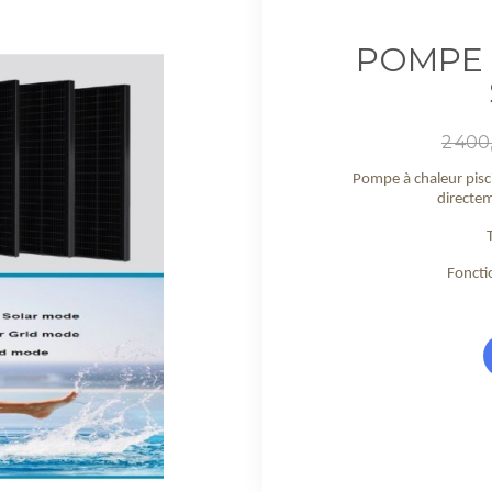
POMPE 
Prix
2 400
de
base
Pompe à chaleur pisc
directem
Foncti