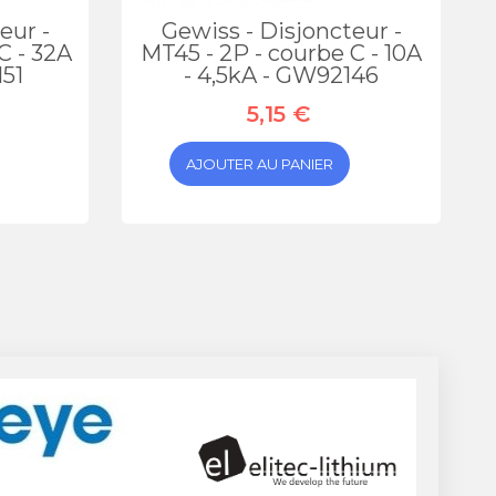
eur -
Gewiss - Disjoncteur -
C - 32A
MT45 - 2P - courbe C - 10A
151
- 4,5kA - GW92146
5,15 €
AJOUTER AU PANIER