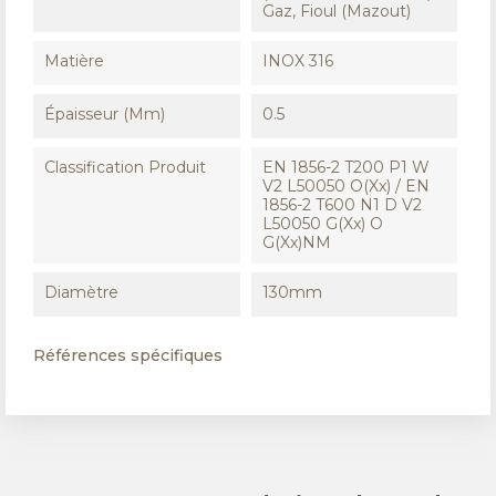
Gaz, Fioul (Mazout)
Matière
INOX 316
Épaisseur (mm)
0.5
Classification Produit
EN 1856-2 T200 P1 W
V2 L50050 O(xx) / EN
1856-2 T600 N1 D V2
L50050 G(xx) O
G(xx)NM
Diamètre
130mm
Références spécifiques