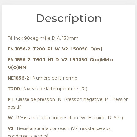
Description
Té Inox 90deg mâle DIA. 130mm
EN 1856-2 T200 P1 W V2 L50050 O(xx)
EN 1856-2 T600 N1 D V2 L50050 G(xx)MM o
G(xx)NM
NE1856-2
: Numéro de la norme
T200
: Niveau de la température (°C)
P1
: Classe de pression (N=Pression négative; P=Pression
positif)
W
: Résistance à la condensation (W=Humide, D=Sec)
V2
: Résistance à la corrosion (V2=résistance aux
condensats acides)