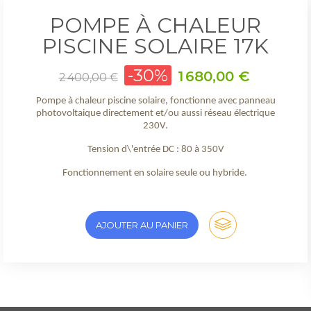
POMPE À CHALEUR
PISCINE SOLAIRE 17K
Prix
-30%
Prix
1 680,00 €
2 400,00 €
de
base
Pompe à chaleur piscine solaire, fonctionne avec panneau
photovoltaique directement et/ou aussi réseau électrique
230V.
Tension d\'entrée DC : 80 à 350V
Fonctionnement en solaire seule ou hybride.
AJOUTER AU PANIER