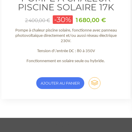
PISCINE SOLAIRE 17K
Prix
-30%
Prix
1 680,00 €
2 400,00 €
de
base
Pompe à chaleur piscine solaire, fonctionne avec panneau
photovoltaique directement et/ou aussi réseau électrique
230V.
Tension d\'entrée DC : 80 à 350V
Fonctionnement en solaire seule ou hybride.
AJOUTER AU PANIER
Client pense