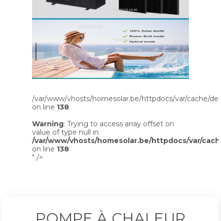
/var/www/vhosts/homesolar.be/httpdocs/var/cache/dev
on line
138
Warning
: Trying to access array offset on
value of type null in
/var/www/vhosts/homesolar.be/httpdocs/var/cach
on line
138
" />
POMPE À CHALEUR