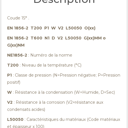
Coude 15° .
EN 1856-2 T200 P1 W V2 L50050 O(xx)
EN 1856-2 T600 N1 D V2 L50050 G(xx)MM o
G(xx)NM
NE1856-2
: Numéro de la norme
T200
: Niveau de la température (°C)
P1
: Classe de pression (N=Pression négative; P=Pression
positif)
W
: Résistance à la condensation (W=Humide, D=Sec)
V2
: Résistance à la corrosion (V2=résistance aux
condensats acides)
L50050
: Caractéristiques du matériaux (Code matériaux
et épaisseur x 100)