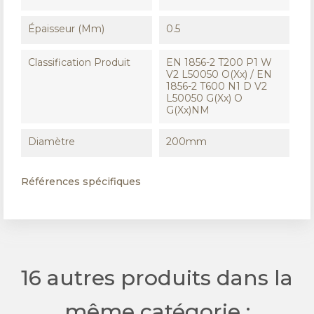
Épaisseur (mm)
0.5
Classification Produit
EN 1856-2 T200 P1 W
V2 L50050 O(xx) / EN
1856-2 T600 N1 D V2
L50050 G(xx) O
G(xx)NM
Diamètre
200mm
Références spécifiques
16 autres produits dans la
même catégorie :