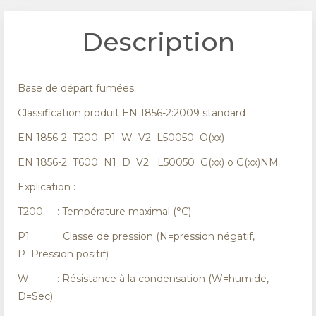
Description
Base de départ fumées .
Classification produit EN 1856-2:2009 standard
EN 1856-2 T200 P1 W V2 L50050 O(xx)
EN 1856-2 T600 N1 D V2 L50050 G(xx) o G(xx)NM
Explication :
T200 : Température maximal (°C)
P1 : Classe de pression (N=pression négatif,
P=Pression positif)
W : Résistance à la condensation (W=humide,
D=Sec)