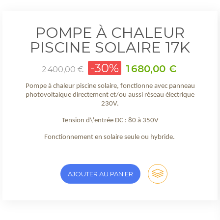
POMPE À CHALEUR
PISCINE SOLAIRE 17K
Prix
-30%
Prix
1 680,00 €
2 400,00 €
de
base
Pompe à chaleur piscine solaire, fonctionne avec panneau
photovoltaique directement et/ou aussi réseau électrique
230V.
Tension d\'entrée DC : 80 à 350V
Fonctionnement en solaire seule ou hybride.
AJOUTER AU PANIER