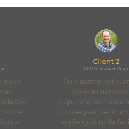
Client pense
Client 2
CEO & Founder DooTr
Duis autem vel eum iriure
dolor in hendrerit in
vulputate velit esse molestie
consequat, vel illum dolore
eu feugiat nulla facilisis at