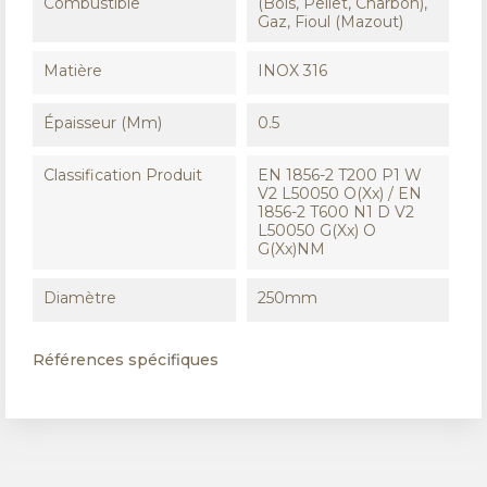
Combustible
(Bois, Pellet, Charbon),
Gaz, Fioul (Mazout)
Matière
INOX 316
Épaisseur (mm)
0.5
Classification Produit
EN 1856-2 T200 P1 W
V2 L50050 O(xx) / EN
1856-2 T600 N1 D V2
L50050 G(xx) O
G(xx)NM
Diamètre
250mm
Références spécifiques