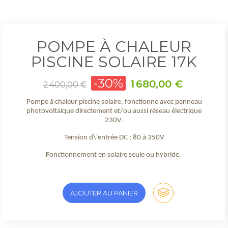
POMPE À CHALEUR
PISCINE SOLAIRE 17K
Prix
-30%
Prix
1 680,00 €
2 400,00 €
de
base
Pompe à chaleur piscine solaire, fonctionne avec panneau
photovoltaique directement et/ou aussi réseau électrique
230V.
Tension d\'entrée DC : 80 à 350V
Fonctionnement en solaire seule ou hybride.
AJOUTER AU PANIER