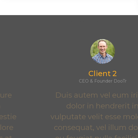
Client pense
Client 2
CEO & Founder DooTr
Duis autem vel eum iriure
dolor in hendrerit in
vulputate velit esse molestie
consequat, vel illum dolore