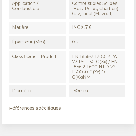
Application /
Combustibles Solides
Combustible
(Bois, Pellet, Charbon),
Gaz, Fioul (Mazout)
Matière
INOX 316
Épaisseur (mm)
0.5
Classification Produit
EN 1856-2 T200 P1 W
V2 L50050 O(xx) / EN
1856-2 T600 N1 D V2
L50050 G(xx) O
G(xx)NM
Diamètre
150mm
Références spécifiques