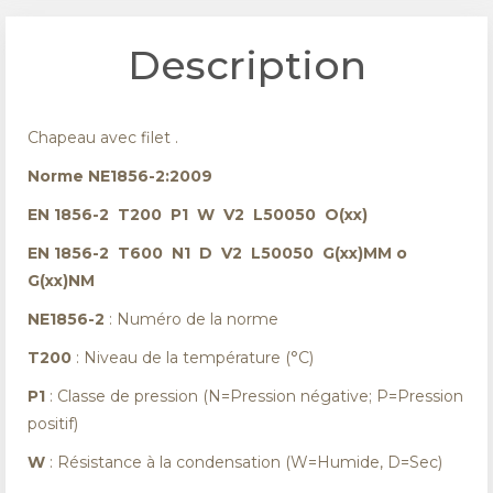
Description
Chapeau avec filet .
Norme NE1856-2:2009
EN 1856-2 T200 P1 W V2 L50050 O(xx)
EN 1856-2 T600 N1 D V2 L50050 G(xx)MM o
G(xx)NM
NE1856-2
: Numéro de la norme
T200
: Niveau de la température (°C)
P1
: Classe de pression (N=Pression négative; P=Pression
positif)
W
: Résistance à la condensation (W=Humide, D=Sec)