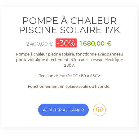
POMPE À CHALEUR
PISCINE SOLAIRE 17K
Prix
-30%
Prix
1 680,00 €
2 400,00 €
de
base
Pompe à chaleur piscine solaire, fonctionne avec panneau
photovoltaique directement et/ou aussi réseau électrique
230V.
Tension d\'entrée DC : 80 à 350V
Fonctionnement en solaire seule ou hybride.
AJOUTER AU PANIER