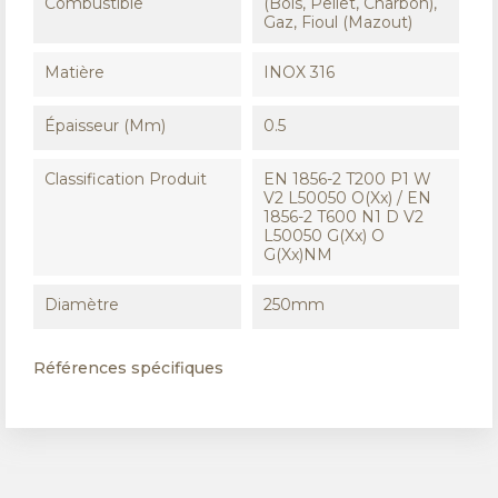
Combustible
(Bois, Pellet, Charbon),
Gaz, Fioul (Mazout)
Matière
INOX 316
Épaisseur (mm)
0.5
Classification Produit
EN 1856-2 T200 P1 W
V2 L50050 O(xx) / EN
1856-2 T600 N1 D V2
L50050 G(xx) O
G(xx)NM
Diamètre
250mm
Références spécifiques