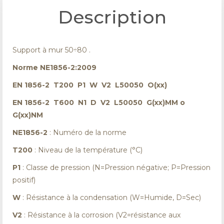
Description
Support à mur 50÷80 .
Norme NE1856-2:2009
EN 1856-2 T200 P1 W V2 L50050 O(xx)
EN 1856-2 T600 N1 D V2 L50050 G(xx)MM o
G(xx)NM
NE1856-2
: Numéro de la norme
T200
: Niveau de la température (°C)
P1
: Classe de pression (N=Pression négative; P=Pression
positif)
W
: Résistance à la condensation (W=Humide, D=Sec)
V2
: Résistance à la corrosion (V2=résistance aux