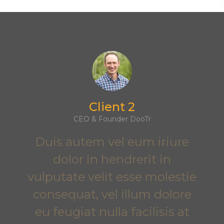
Client pense
Client 2
CEO & Founder DooTr
Duis autem vel eum iriure
dolor in hendrerit in
vulputate velit esse molestie
consequat, vel illum dolore
eu feugiat nulla facilisis at