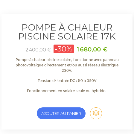
POMPE À CHALEUR
PISCINE SOLAIRE 17K
Prix
-30%
Prix
1 680,00 €
2 400,00 €
de
base
Pompe à chaleur piscine solaire, fonctionne avec panneau
photovoltaique directement et/ou aussi réseau électrique
230V.
Tension d\'entrée DC : 80 à 350V
Fonctionnement en solaire seule ou hybride.
AJOUTER AU PANIER