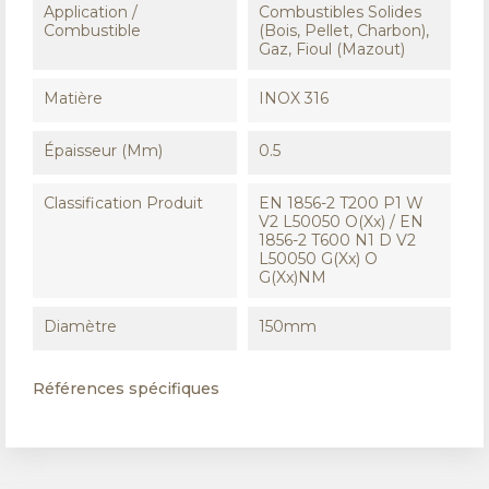
Application /
Combustibles Solides
Combustible
(Bois, Pellet, Charbon),
Gaz, Fioul (Mazout)
Matière
INOX 316
Épaisseur (mm)
0.5
Classification Produit
EN 1856-2 T200 P1 W
V2 L50050 O(xx) / EN
1856-2 T600 N1 D V2
L50050 G(xx) O
G(xx)NM
Diamètre
150mm
Références spécifiques