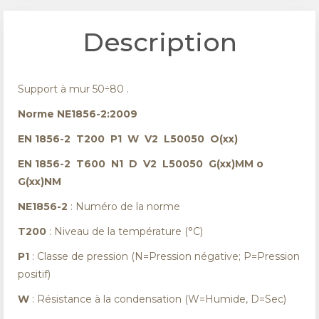
Description
Support à mur 50÷80 .
Norme NE1856-2:2009
EN 1856-2 T200 P1 W V2 L50050 O(xx)
EN 1856-2 T600 N1 D V2 L50050 G(xx)MM o
G(xx)NM
NE1856-2
: Numéro de la norme
T200
: Niveau de la température (°C)
P1
: Classe de pression (N=Pression négative; P=Pression
positif)
W
: Résistance à la condensation (W=Humide, D=Sec)