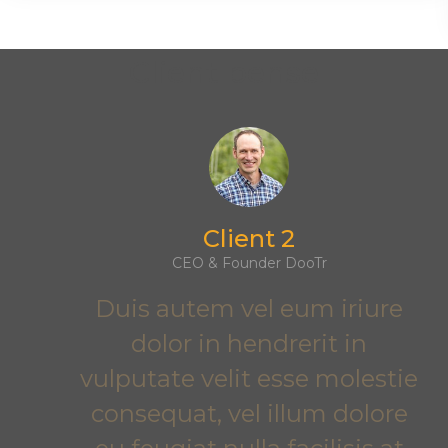
Client pense
Client 2
CEO & Founder DooTr
Duis autem vel eum iriure
dolor in hendrerit in
vulputate velit esse molestie
consequat, vel illum dolore