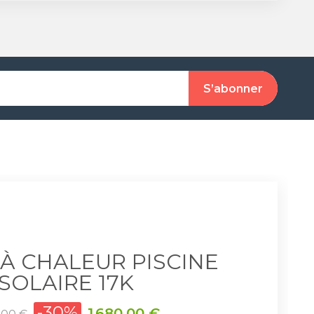
À CHALEUR PISCINE
SOLAIRE 17K
-30%
Prix
1 680,00 €