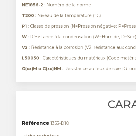
NE1856-2
: Numéro de la norme
T200
: Niveau de la température (°C)
P1
: Classe de pression (N=Pression négative; P=Pressi
W
: Résistance à la condensation (W=Humide, D=Sec
V2
: Résistance à la corrosion (V2=résistance aux cond
L50050
: Caractéristiques du matériaux (Code matéria
G(xx)M o G(xx)NM
: Résistance au feux de suie (G=ou
CAR
Référence
1353-D10