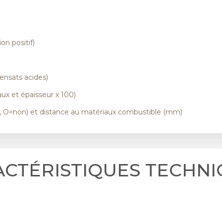
on positif)
)
ensats acides)
ux et épaisseur x 100)
i, O=non) et distance au matériaux combustible (mm)
ACTÉRISTIQUES TECHNI