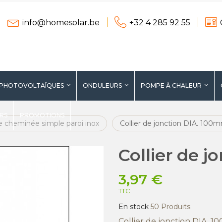
info@homesolar.be
+32 4 285 92 55
 PHOTOVOLTAÏQUES
ONDULEURS
POMPE À CHALEUR
ERS
PROMOTIONS
e cheminée simple paroi inox
Collier de jonction DIA. 100
Collier de 
3,97 €
TTC
En stock
50 Produits
Collier de jonction DIA. 