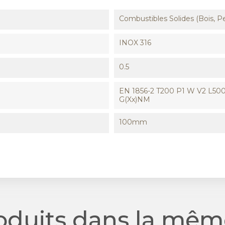
Combustibles Solides (Bois, Pe
INOX 316
0.5
EN 1856-2 T200 P1 W V2 L500
G(xx)NM
100mm
roduits dans la même