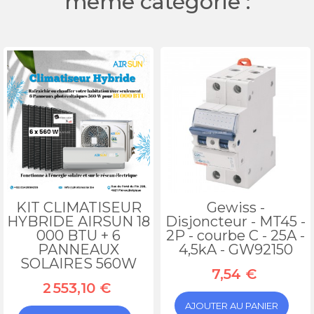
même catégorie :
KIT CLIMATISEUR
Gewiss -
HYBRIDE AIRSUN 18
Disjoncteur - MT45 -
000 BTU + 6
2P - courbe C - 25A -
PANNEAUX
4,5kA - GW92150
SOLAIRES 560W
7,54 €
2 553,10 €
AJOUTER AU PANIER