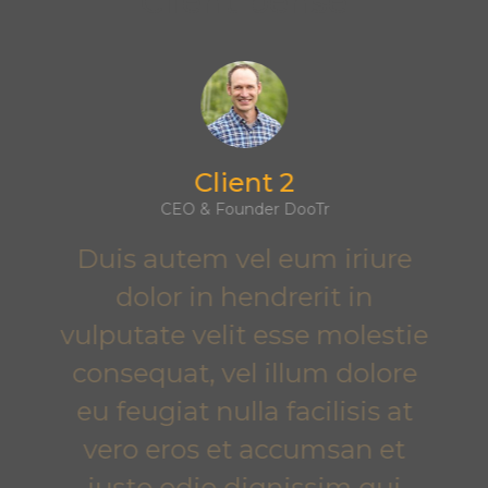
Client pense
Client 2
CEO & Founder DooTr
Duis autem vel eum iriure
dolor in hendrerit in
vulputate velit esse molestie
consequat, vel illum dolore
eu feugiat nulla facilisis at
vero eros et accumsan et
iusto odio dignissim qui