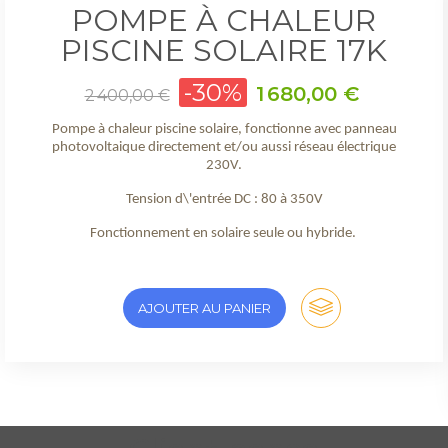
POMPE À CHALEUR
PISCINE SOLAIRE 17K
Prix
-30%
Prix
1 680,00 €
2 400,00 €
de
base
Pompe à chaleur piscine solaire, fonctionne avec panneau
photovoltaique directement et/ou aussi réseau électrique
230V.
Tension d\'entrée DC : 80 à 350V
Fonctionnement en solaire seule ou hybride.
AJOUTER AU PANIER