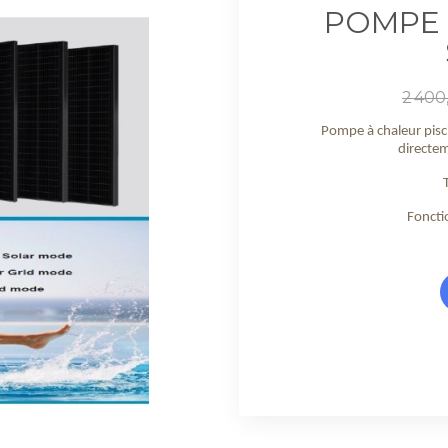
POMPE 
Prix
2 400
de
base
Pompe à chaleur pisc
directem
Foncti