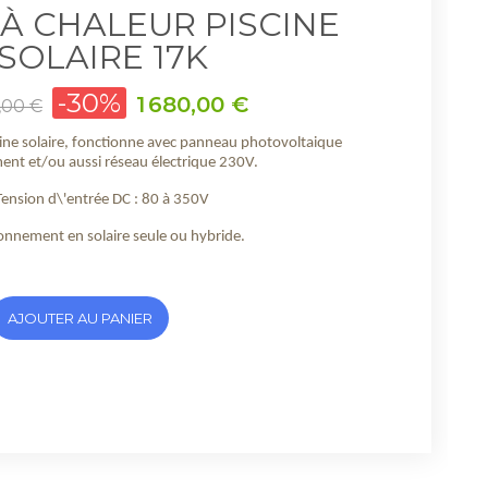
À CHALEUR PISCINE
SOLAIRE 17K
-30%
Prix
1 680,00 €
,00 €
ine solaire, fonctionne avec panneau photovoltaique
ent et/ou aussi réseau électrique 230V.
Tension d\'entrée DC : 80 à 350V
onnement en solaire seule ou hybride.
AJOUTER AU PANIER