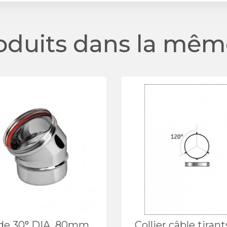
roduits dans la même
de 30° DIA. 80mm
Collier câble tirant