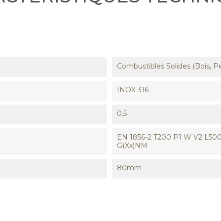
Combustibles Solides (Bois, Pe
INOX 316
0.5
EN 1856-2 T200 P1 W V2 L500
G(xx)NM
80mm