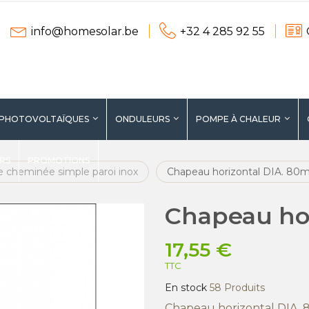
info@homesolar.be
+32 4 285 92 55
 PHOTOVOLTAÏQUES
ONDULEURS
POMPE À CHALEUR
ERS
PROMOTIONS
e cheminée simple paroi inox
Chapeau horizontal DIA. 8
Chapeau ho
17,55 €
TTC
En stock
58 Produits
Chapeau horizontal DIA.