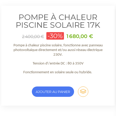
POMPE À CHALEUR
PISCINE SOLAIRE 17K
Prix
-30%
Prix
1 680,00 €
2 400,00 €
de
base
Pompe à chaleur piscine solaire, fonctionne avec panneau
photovoltaique directement et/ou aussi réseau électrique
230V.
Tension d\'entrée DC : 80 à 350V
Fonctionnement en solaire seule ou hybride.
AJOUTER AU PANIER