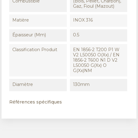
Combustible
(Bois, Pellet, Charbon),
Gaz, Fioul (Mazout)
Matière
INOX 316
Épaisseur (mm)
0.5
Classification Produit
EN 1856-2 T200 P1 W
V2 L50050 O(xx) / EN
1856-2 T600 N1 D V2
L50050 G(xx) O
G(xx)NM
Diamètre
130mm
Références spécifiques