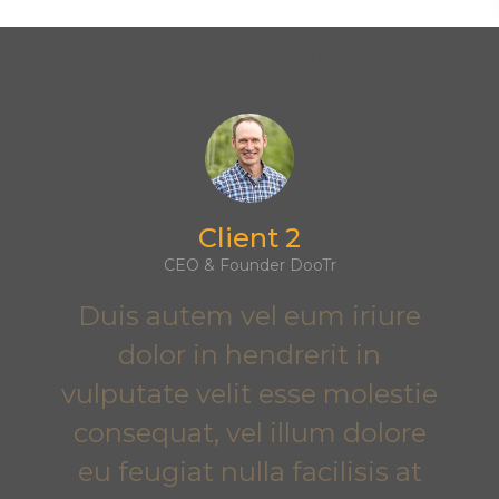
Client pense
Client 2
CEO & Founder DooTr
Duis autem vel eum iriure
dolor in hendrerit in
vulputate velit esse molestie
consequat, vel illum dolore
eu feugiat nulla facilisis at