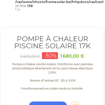
/var/www/vhosts/homesolar.be/httpdocs/var/cach
on line
138
" />
POMPE À CHALEUR
PISCINE SOLAIRE 17K
Prix
-30%
Prix
1 680,00 €
2 400,00 €
de
base
Pompe à chaleur piscine solaire, fonctionne avec panneau
photovoltaique directement et/ou aussi réseau électrique
230V.
Tension d\'entrée DC : 80 à 350V
Fonctionnement en solaire seule ou hybride.