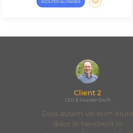
AJOUTER AU PANIER
Client pense
Client 2
CEO & Founder DooTr
Duis autem vel eum iriure
dolor in hendrerit in