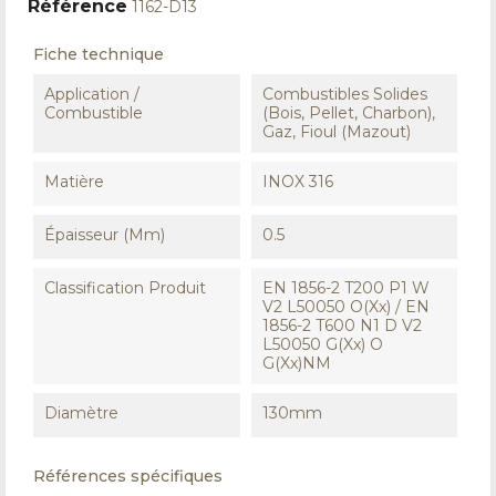
Référence
1162-D13
Fiche technique
Application /
Combustibles Solides
Combustible
(Bois, Pellet, Charbon),
Gaz, Fioul (Mazout)
Matière
INOX 316
Épaisseur (mm)
0.5
Classification Produit
EN 1856-2 T200 P1 W
V2 L50050 O(xx) / EN
1856-2 T600 N1 D V2
L50050 G(xx) O
G(xx)NM
Diamètre
130mm
Références spécifiques