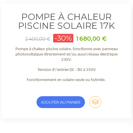
POMPE À CHALEUR
PISCINE SOLAIRE 17K
Prix
-30%
Prix
1 680,00 €
2 400,00 €
de
base
Pompe à chaleur piscine solaire, fonctionne avec panneau
photovoltaique directement et/ou aussi réseau électrique
230V.
Tension d\'entrée DC : 80 à 350V
Fonctionnement en solaire seule ou hybride.
AJOUTER AU PANIER