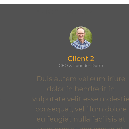
Client pense
Client 2
CEO & Founder DooTr
Duis autem vel eum iriure
dolor in hendrerit in
vulputate velit esse molestie
consequat, vel illum dolore
eu feugiat nulla facilisis at