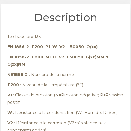
Description
Té chaudiére 135°
EN 1856-2 T200 P1 W V2 L50050 O(xx)
EN 1856-2 T600 N1 D V2 L50050 G(xx)MM o
G(xx)NM
NE1856-2
: Numéro de la norme
T200
: Niveau de la température (°C)
P1
: Classe de pression (N=Pression négative; P=Pression
positif)
W
: Résistance à la condensation (W=Humide, D=Sec)
V2
: Résistance à la corrosion (V2=résistance aux
condensats acides)