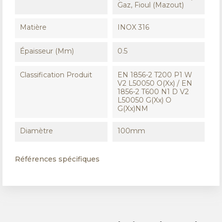
Gaz, Fioul (Mazout)
Matière
INOX 316
Épaisseur (mm)
0.5
Classification Produit
EN 1856-2 T200 P1 W
V2 L50050 O(xx) / EN
1856-2 T600 N1 D V2
L50050 G(xx) O
G(xx)NM
Diamètre
100mm
Références spécifiques