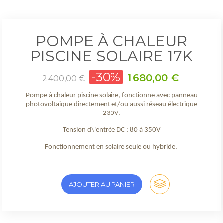
POMPE À CHALEUR
PISCINE SOLAIRE 17K
Prix
-30%
Prix
1 680,00 €
2 400,00 €
de
base
Pompe à chaleur piscine solaire, fonctionne avec panneau
photovoltaique directement et/ou aussi réseau électrique
230V.
Tension d\'entrée DC : 80 à 350V
Fonctionnement en solaire seule ou hybride.
AJOUTER AU PANIER