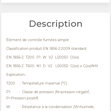
CARACTÉRISTIQUES TECHNIQUES
AVIS
Description
Élément de contrôle fumées simple .
Classification produit EN 1856-2:2009 standard
EN 1856-2 T200 P1 W V2 L50050 O(xx)
EN 1856-2 T600 N1 D V2 L50050 G(xx) o G(xx)NM
Explication :
T200 : Température maximal (°C)
P1 : Classe de pression (N=pression négatif,
P=Pression positif)
W : Résistance à la condensation (W=humide,