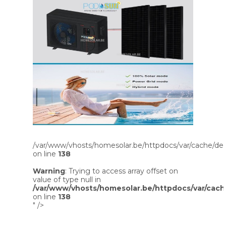
/var/www/vhosts/homesolar.be/httpdocs/var/cache/dev
on line
138
Warning
: Trying to access array offset on
value of type null in
/var/www/vhosts/homesolar.be/httpdocs/var/cach
on line
138
" />