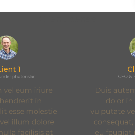
Client pense
Client 2
CEO & Founder DooTr
Duis autem vel eum iriure
dolor in hendrerit in
vulputate velit esse molestie
consequat, vel illum dolore
eu feugiat nulla facilisis at