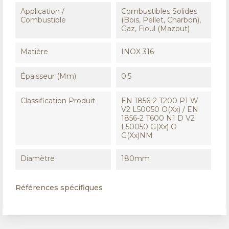
Application /
Combustibles Solides
Combustible
(Bois, Pellet, Charbon),
Gaz, Fioul (Mazout)
Matière
INOX 316
Épaisseur (mm)
0.5
Classification Produit
EN 1856-2 T200 P1 W
V2 L50050 O(xx) / EN
1856-2 T600 N1 D V2
L50050 G(xx) O
G(xx)NM
Diamètre
180mm
Références spécifiques