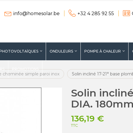
info@homesolar.be
+32 4 285 92 55
 PHOTOVOLTAÏQUES
ONDULEURS
POMPE À CHALEUR
ERS
PROMOTIONS
e cheminée simple paroi inox
Solin incliné 17-21° base pl
Solin inclin
DIA. 180m
136,19 €
TTC