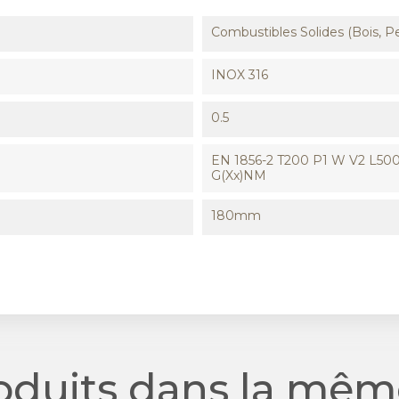
Combustibles Solides (Bois, Pe
INOX 316
0.5
EN 1856-2 T200 P1 W V2 L500
G(xx)NM
180mm
roduits dans la même