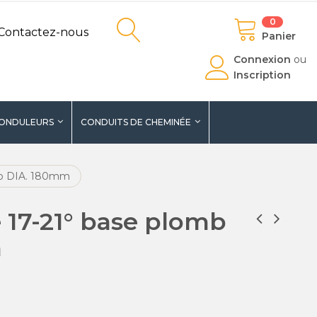
0
Contactez-nous
Panier
Connexion
ou
Inscription
ONDULEURS
CONDUITS DE CHEMINÉE
omb DIA. 180mm
é 17-21° base plomb
m