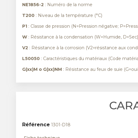
NE1856-2
: Numéro de la norme
T200
: Niveau de la température (°C)
P1
: Classe de pression (N=Pression négative; P=Pressi
W
: Résistance à la condensation (W=Humide, D=Sec
V2
: Résistance à la corrosion (V2=résistance aux cond
L50050
: Caractéristiques du matériaux (Code matéria
G(xx)M o G(xx)NM
: Résistance au feux de suie (G=ou
CAR
Référence
1301-D18