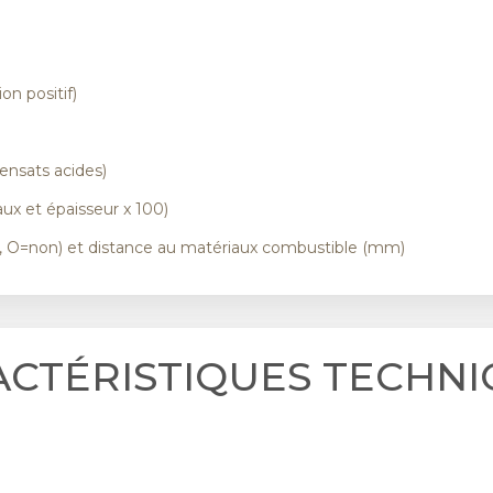
on positif)
)
ensats acides)
ux et épaisseur x 100)
i, O=non) et distance au matériaux combustible (mm)
ACTÉRISTIQUES TECHNI