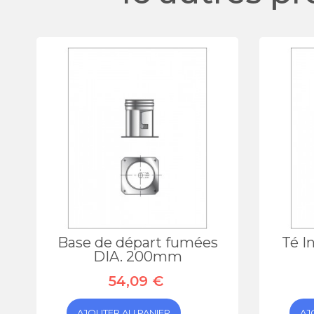
Base de départ fumées
Té I
DIA. 200mm
54,09 €
AJOUTER AU PANIER
AJ