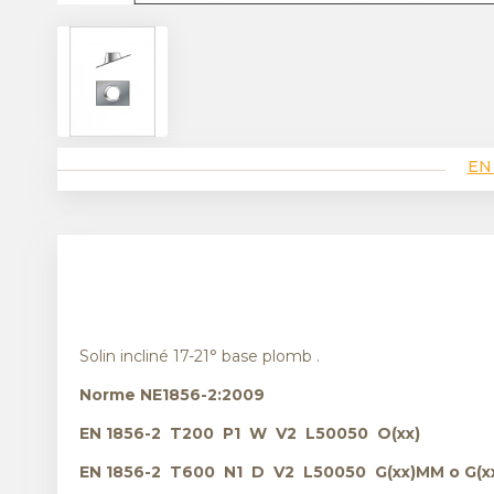
EN
Solin incliné 17-21° base plomb .
Norme NE1856-2:2009
EN 1856-2 T200 P1 W V2 L50050 O(xx)
EN 1856-2 T600 N1 D V2 L50050 G(xx)MM o G(x