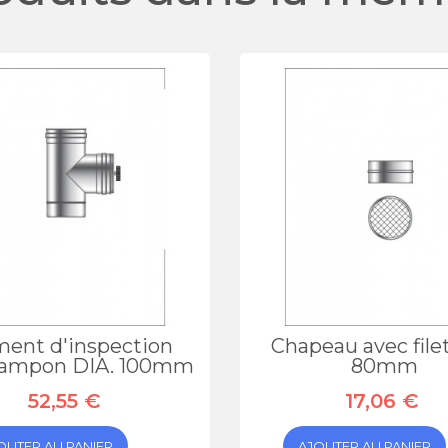
ment d'inspection
Chapeau avec file
tampon DIA. 100mm
80mm
52,55 €
17,06 €
OUTER AU PANIER
AJOUTER AU PANIER