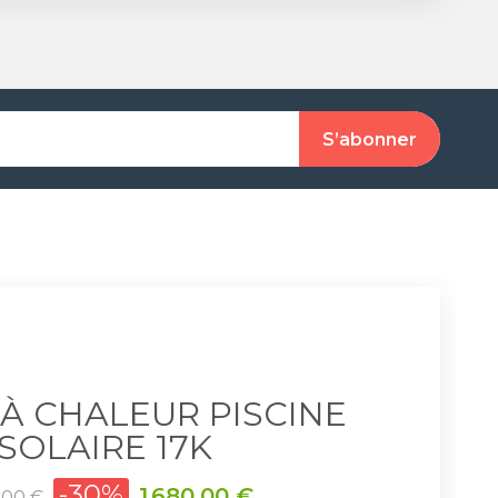
À CHALEUR PISCINE
SOLAIRE 17K
-30%
Prix
1 680,00 €
,00 €