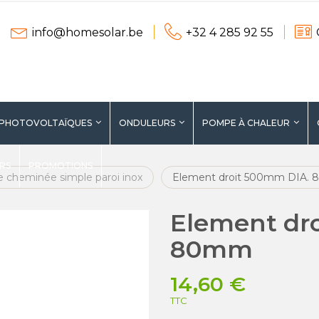
info@homesolar.be
+32 4 285 92 55
 PHOTOVOLTAÏQUES
ONDULEURS
POMPE À CHALEUR
ERS
PROMOTIONS
e cheminée simple paroi inox
Element droit 500mm DIA.
Element dr
80mm
14,60 €
TTC