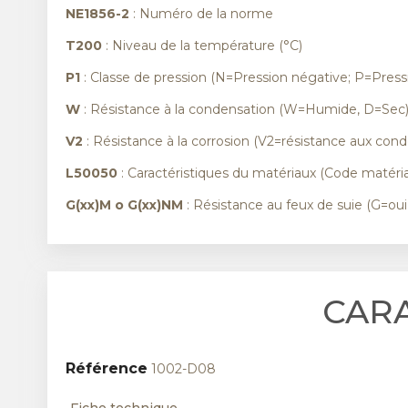
NE1856-2
: Numéro de la norme
T200
: Niveau de la température (°C)
P1
: Classe de pression (N=Pression négative; P=Pressi
W
: Résistance à la condensation (W=Humide, D=Sec
V2
: Résistance à la corrosion (V2=résistance aux cond
L50050
: Caractéristiques du matériaux (Code matéria
G(xx)M o G(xx)NM
: Résistance au feux de suie (G=ou
CAR
Référence
1002-D08