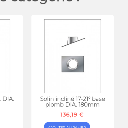
t DIA.
Solin incliné 17-21° base
plomb DIA. 180mm
136,19 €
AJOUTER AU PANIER