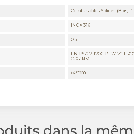
Combustibles Solides (Bois, Pe
INOX 316
0.5
EN 1856-2 T200 P1 W V2 L500
G(xx)NM
80mm
roduits dans la même