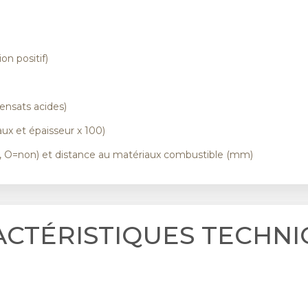
on positif)
)
ensats acides)
ux et épaisseur x 100)
i, O=non) et distance au matériaux combustible (mm)
ACTÉRISTIQUES TECHNI