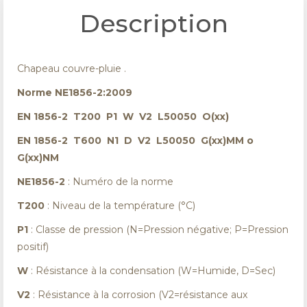
Description
Chapeau couvre-pluie .
Norme NE1856-2:2009
EN 1856-2 T200 P1 W V2 L50050 O(xx)
EN 1856-2 T600 N1 D V2 L50050 G(xx)MM o
G(xx)NM
NE1856-2
: Numéro de la norme
T200
: Niveau de la température (°C)
P1
: Classe de pression (N=Pression négative; P=Pression
positif)
W
: Résistance à la condensation (W=Humide, D=Sec)
V2
: Résistance à la corrosion (V2=résistance aux