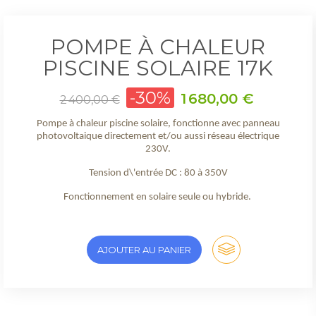
POMPE À CHALEUR
PISCINE SOLAIRE 17K
Prix
-30%
Prix
1 680,00 €
2 400,00 €
de
base
Pompe à chaleur piscine solaire, fonctionne avec panneau
photovoltaique directement et/ou aussi réseau électrique
230V.
Tension d\'entrée DC : 80 à 350V
Fonctionnement en solaire seule ou hybride.
AJOUTER AU PANIER