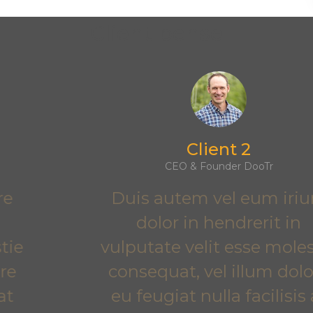
Client pense
Client 2
CEO & Founder DooTr
Duis autem vel eum iriure
dolor in hendrerit in
vulputate velit esse molestie
consequat, vel illum dolore
eu feugiat nulla facilisis at