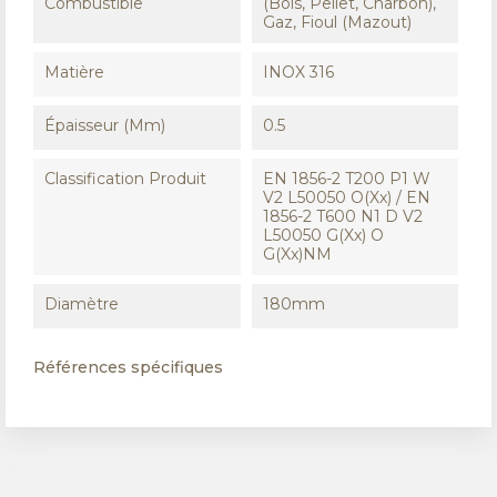
Combustible
(Bois, Pellet, Charbon),
Gaz, Fioul (Mazout)
Matière
INOX 316
Épaisseur (mm)
0.5
Classification Produit
EN 1856-2 T200 P1 W
V2 L50050 O(xx) / EN
1856-2 T600 N1 D V2
L50050 G(xx) O
G(xx)NM
Diamètre
180mm
Références spécifiques