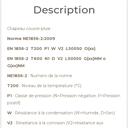
Description
Chapeau couvre-pluie .
Norme NE1856-2:2009
EN 1856-2 T200 P1 W V2 L50050 O(xx)
EN 1856-2 T600 N1 D V2 L50050 G(xx)MM o
G(xx)NM
NE1856-2
: Numéro de la norme
T200
: Niveau de la température (°C)
P1
: Classe de pression (N=Pression négative; P=Pression
positif)
W
: Résistance à la condensation (W=Humide, D=Sec)
V2
: Résistance à la corrosion (V2=résistance aux