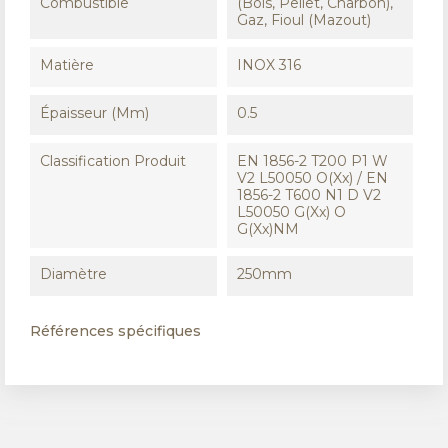
Combustible
(Bois, Pellet, Charbon),
Gaz, Fioul (Mazout)
Matière
INOX 316
Épaisseur (mm)
0.5
Classification Produit
EN 1856-2 T200 P1 W
V2 L50050 O(xx) / EN
1856-2 T600 N1 D V2
L50050 G(xx) O
G(xx)NM
Diamètre
250mm
Références spécifiques