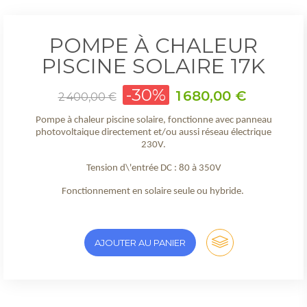
POMPE À CHALEUR
PISCINE SOLAIRE 17K
Prix
-30%
Prix
1 680,00 €
2 400,00 €
de
base
Pompe à chaleur piscine solaire, fonctionne avec panneau
photovoltaique directement et/ou aussi réseau électrique
230V.
Tension d\'entrée DC : 80 à 350V
Fonctionnement en solaire seule ou hybride.
AJOUTER AU PANIER