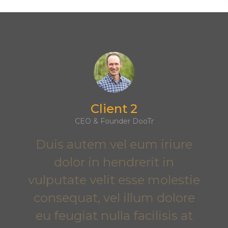
Client pense
Client 2
CEO & Founder DooTr
Duis autem vel eum iriure
dolor in hendrerit in
vulputate velit esse molestie
consequat, vel illum dolore
eu feugiat nulla facilisis at