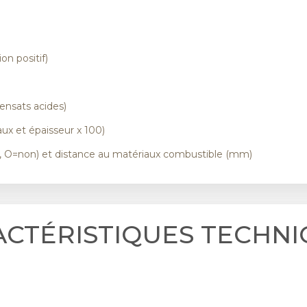
on positif)
)
ensats acides)
ux et épaisseur x 100)
i, O=non) et distance au matériaux combustible (mm)
ACTÉRISTIQUES TECHNI