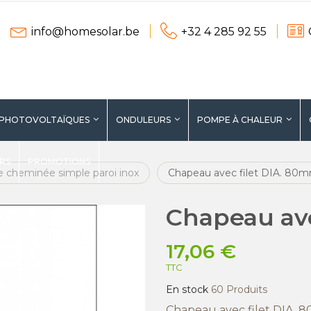
info@homesolar.be
+32 4 285 92 55
 PHOTOVOLTAÏQUES
ONDULEURS
POMPE À CHALEUR
ERS
PROMOTIONS
e cheminée simple paroi inox
Chapeau avec filet DIA. 80
Chapeau ave
17,06 €
TTC
En stock
60 Produits
Chapeau avec filet DIA.