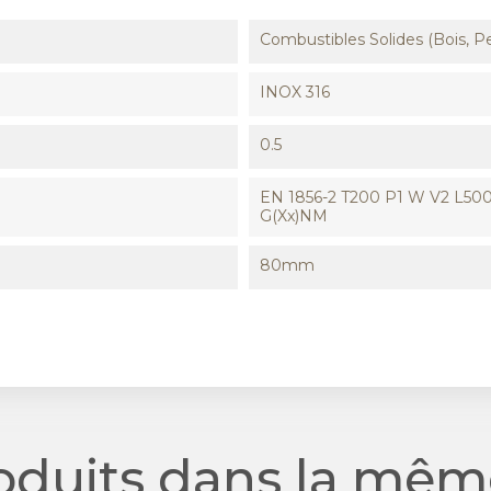
Combustibles Solides (Bois, Pe
INOX 316
0.5
EN 1856-2 T200 P1 W V2 L500
G(xx)NM
80mm
roduits dans la même