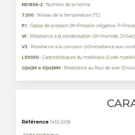
NE1856-2
: Numéro de la norme
T200
: Niveau de la température (°C)
P1
: Classe de pression (N=Pression négative; P=Pressi
W
: Résistance à la condensation (W=Humide, D=Sec
V2
: Résistance à la corrosion (V2=résistance aux cond
L50050
: Caractéristiques du matériaux (Code matéria
G(xx)M o G(xx)NM
: Résistance au feux de suie (G=ou
CAR
Référence
1410-D08