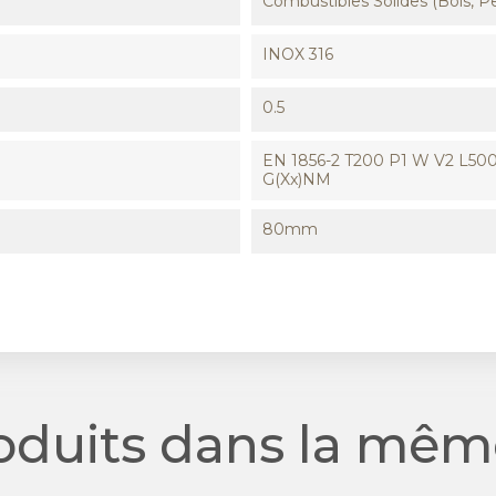
Combustibles Solides (Bois, Pe
INOX 316
0.5
EN 1856-2 T200 P1 W V2 L500
G(xx)NM
80mm
roduits dans la même