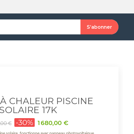
À CHALEUR PISCINE
SOLAIRE 17K
-30%
Prix
1 680,00 €
,00 €
ine solaire, fonctionne avec panneau photovoltaique