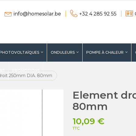
info@homesolar.be
+32 4 285 92 55
 PHOTOVOLTAÏQUES
ONDULEURS
POMPE À CHALEUR
ERS
PROMOTIONS
droit 250mm DIA. 80mm
Element dr
80mm
10,09 €
TTC