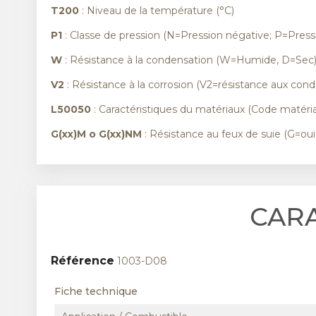
T200
: Niveau de la température (°C)
P1
: Classe de pression (N=Pression négative; P=Pressi
W
: Résistance à la condensation (W=Humide, D=Sec
V2
: Résistance à la corrosion (V2=résistance aux cond
L50050
: Caractéristiques du matériaux (Code matéria
G(xx)M o G(xx)NM
: Résistance au feux de suie (G=ou
CAR
Référence
1003-D08
Fiche technique