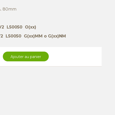
A. 80mm
V2 L50050 O(xx)
2 L50050 G(xx)MM o G(xx)NM
Ajouter au panier