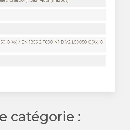
llet, Charbon), Gaz, Fioul (Mazout)
50 O(xx) / EN 1856-2 T600 N1 D V2 L50050 G(xx) O
 catégorie :