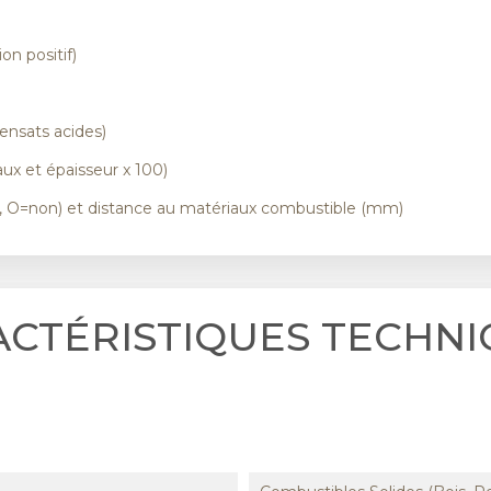
on positif)
)
ensats acides)
ux et épaisseur x 100)
i, O=non) et distance au matériaux combustible (mm)
ACTÉRISTIQUES TECHNI