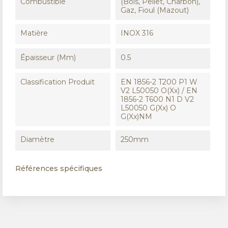
Combustible
(Bois, Pellet, Charbon),
Gaz, Fioul (Mazout)
Matière
INOX 316
Épaisseur (mm)
0.5
Classification Produit
EN 1856-2 T200 P1 W
V2 L50050 O(xx) / EN
1856-2 T600 N1 D V2
L50050 G(xx) O
G(xx)NM
Diamètre
250mm
Références spécifiques