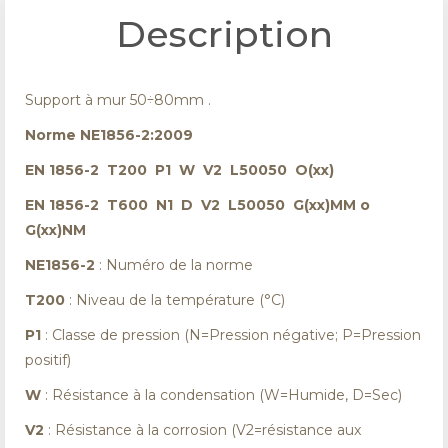
Description
Support à mur 50÷80mm .
Norme NE1856-2:2009
EN 1856-2 T200 P1 W V2 L50050 O(xx)
EN 1856-2 T600 N1 D V2 L50050 G(xx)MM o
G(xx)NM
NE1856-2
: Numéro de la norme
T200
: Niveau de la température (°C)
P1
: Classe de pression (N=Pression négative; P=Pression
positif)
W
: Résistance à la condensation (W=Humide, D=Sec)
V2
: Résistance à la corrosion (V2=résistance aux