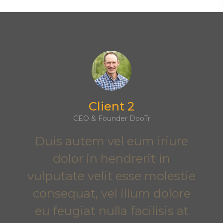
Client pense
Client 2
CEO & Founder DooTr
Duis autem vel eum iriure
dolor in hendrerit in
vulputate velit esse molestie
consequat, vel illum dolore
eu feugiat nulla facilisis at