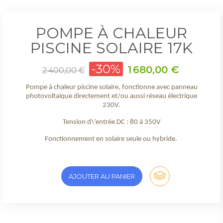
POMPE À CHALEUR
PISCINE SOLAIRE 17K
Prix
-30%
Prix
1 680,00 €
2 400,00 €
de
base
Pompe à chaleur piscine solaire, fonctionne avec panneau
photovoltaique directement et/ou aussi réseau électrique
230V.
Tension d\'entrée DC : 80 à 350V
Fonctionnement en solaire seule ou hybride.
AJOUTER AU PANIER